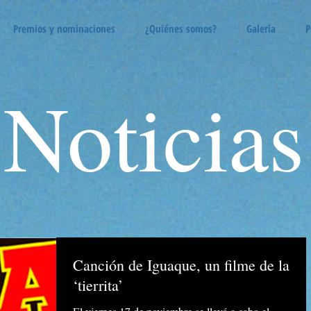
Premios y nominaciones
¿Quiénes somos?
Galería
P
Noticias
Canción de Iguaque, un filme de la
‘tierrita’