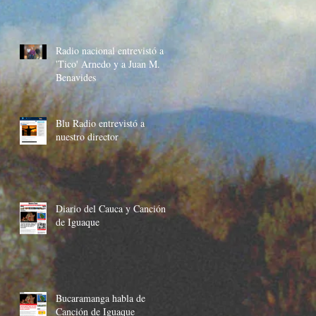
Radio nacional entrevistó a
'Tico' Arnedo y a Juan M.
Benavides
Blu Radio entrevistó a
nuestro director
Diario del Cauca y Canción
de Iguaque
Bucaramanga habla de
Canción de Iguaque