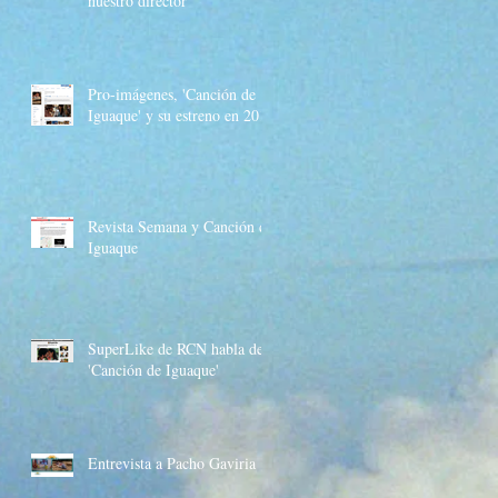
nuestro director
Pro-imágenes, 'Canción de
Iguaque' y su estreno en 2017
os
és
Revista Semana y Canción de
Iguaque
SuperLike de RCN habla de
'Canción de Iguaque'
Entrevista a Pacho Gaviria