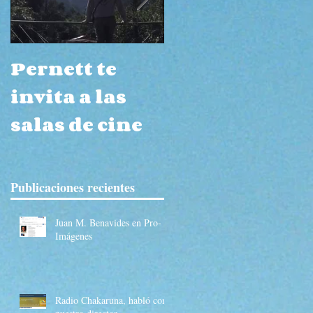
Pernett te
Navarro Wolf
invita a las
habla del
salas de cine
páramo de
Iguaque
ue
Publicaciones recientes
Juan M. Benavides en Pro-
Imágenes
Radio Chakaruna, habló con