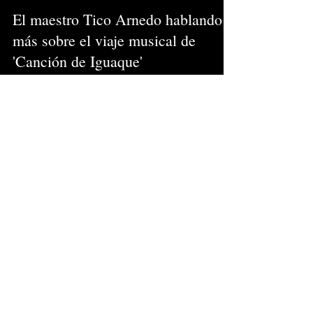
El maestro Tico Arnedo hablando
más sobre el viaje musical de
'Canción de Iguaque'
Entérate del detrás de cámara y de los grandes
maestros que estuvieron en toda la composición
musical.
Publicación destacada