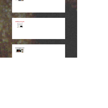
Revista Semana y Canción de
Iguaque
SuperLike de RCN habla de
'Canción de Iguaque'
Entrevista a Pacho Gaviria
Radio nacional entrevistó a
'Tico' Arnedo y a Juan M.