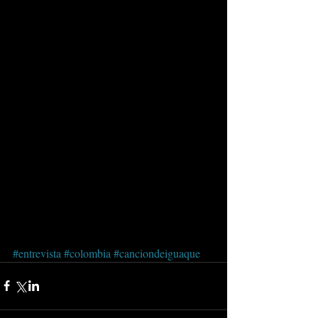
#entrevista
#colombia
#canciondeiguaque