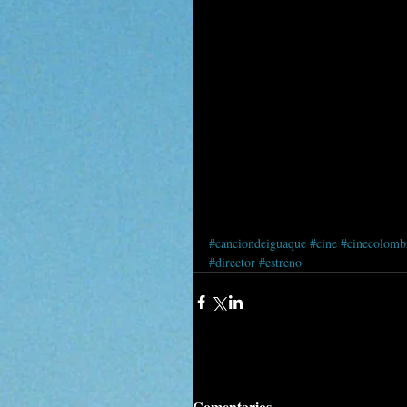
#canciondeiguaque
#cine
#cinecolomb
#director
#estreno
Comentarios