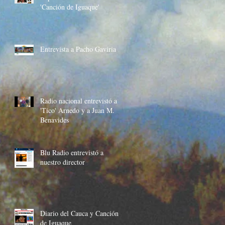
'Canción de Iguaque'
Entrevista a Pacho Gaviria
Radio nacional entrevistó a
'Tico' Arnedo y a Juan M.
Benavides
Blu Radio entrevistó a
nuestro director
Diario del Cauca y Canción
de Iguaque