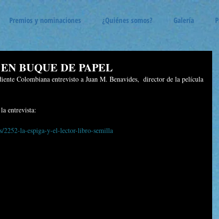
Premios y nominaciones
¿Quiénes somos?
Galería
P
EN BUQUE DE PAPEL
iente Colombiana entrevisto a Juan M. Benavides,  director de la película 
a entrevista: 
2252-la-espiga-y-el-lector-libro-semilla