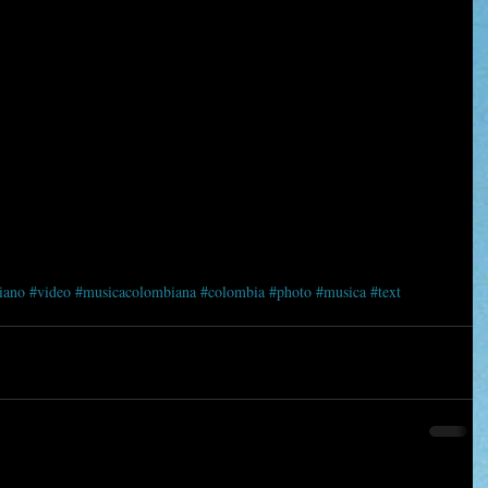
iano
#video
#musicacolombiana
#colombia
#photo
#musica
#text