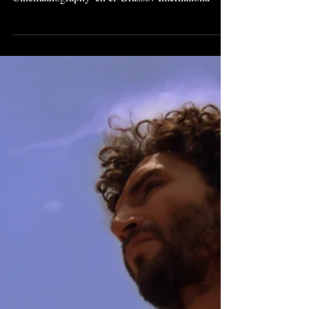
'Canción de Iguaque' gana en
Festival de Cine de Brasov
Nuestra película 'Canción de Iguaque'
recientemente ganó el premio de 'Best
Cinemathography' en el 'Brassov Internationa